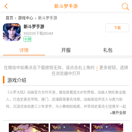
新斗罗手游
首页
>
游戏中心
> 新斗罗手游
新斗罗手游
下载
592235下载
|
854M
卡牌
详情
开服
礼包
在微信中如果点击下载按钮无效，请点击右上角的
更多按钮，选择
在浏览器中打开
游戏介绍
《斗罗大陆》动画官方合作手游，展现原著庞大IP世界观，动画人物形象全植
入，打造史莱克学院、唐门、武魂殿等著名场景。动画原班声优人马鼎力助
阵，沉浸式体验唐三少年求学，与小舞相知相爱，并带领史莱克七怪携手一起
+展开全部
闯荡斗罗世界的传奇经历。