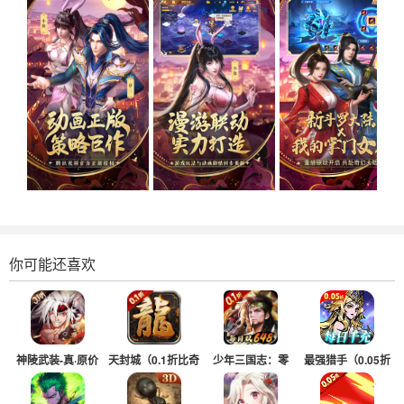
你可能还喜欢
神陵武装-真·原价
天封城（0.1折比奇
少年三国志：零
最强猎手（0.05折
0.1折
老兵）
（0.1折版）
黑悟空送千充）