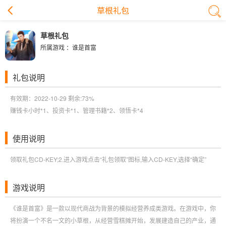
草根礼包
草根礼包
所属游戏 ：
谁是首富
礼包说明
有效期：2022-10-29 剩余:
73%
赚钱卡小时*1、投资卡*1、管理书籍*2、领悟卡*4
使用说明
领取礼包CD-KEY;2.进入游戏点击“礼包领取”图标,输入CD-KEY,选择“确定”
游戏说明
《谁是首富》是一款以现代商战为背景的模拟经营养成类游戏。在游戏中，你
将扮演一个不名一文的小草根，从经营雪糕摊开始，发展建造自己的产业，通