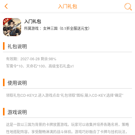
入门礼包
入门礼包
所属游戏 ：
女神三国（0.1折全服送元宝）
礼包说明
有效期：2027-06-28 剩余:
98%
军需令*10、天命石*100、高级宝石礼盒x1
使用说明
领取礼包CD-KEY;2.进入游戏点击“礼包领取”图标,输入CD-KEY,选择“确定”
游戏说明
这是一款以三国为背景的卡牌放置游戏。玩家可以收集并培养各路名将，策略
性地搭配阵容，享受酣畅淋漓的战斗体验。游戏巧妙融合了卡牌与挂机玩法，