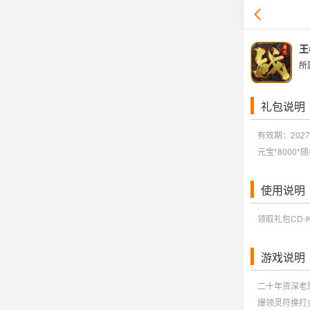
王
所
礼包说明
有效期：2027-
元宝*8000*
使用说明
领取礼包CD-K
游戏说明
二十年资深老
爆领灵符换打