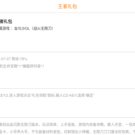
王者礼包
者礼包
属游戏 ：
血与沙OL（战火无限刀）
07-07 剩余:
78%
随机生肖宝箱*1*蝙蝠侠时装*1
EY;2.进入游戏点击“礼包领取”图标,输入CD-KEY,选择“确定”
策划出品沉默无限刀版本，玩法简单，上手容易，游戏内自备攻略，散人天堂，一张
金卡，小号养大号，不为装备材料发愁。切割强化小神魔，无限刀刀刀暴击砍到爽，个人