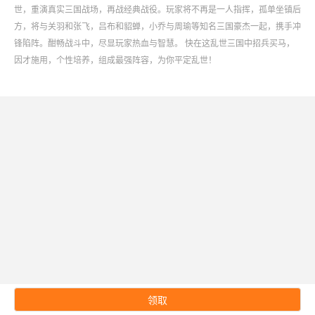
世，重演真实三国战场，再战经典战役。玩家将不再是一人指挥，孤单坐镇后
方，将与关羽和张飞，吕布和貂蝉，小乔与周瑜等知名三国豪杰一起，携手冲
锋陷阵。酣畅战斗中，尽显玩家热血与智慧。 快在这乱世三国中招兵买马，
因才施用，个性培养，组成最强阵容，为你平定乱世！
领取