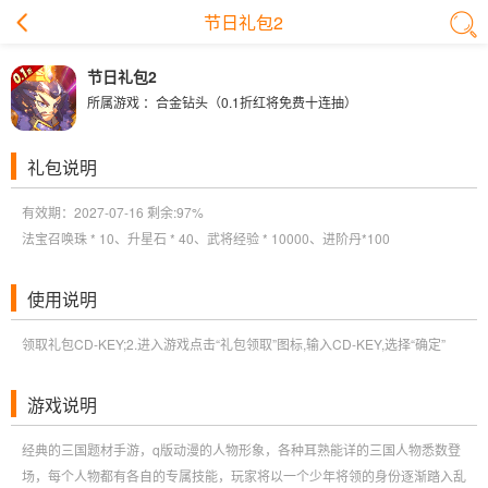
节日礼包2
节日礼包2
所属游戏 ：
合金钻头（0.1折红将免费十连抽）
礼包说明
有效期：2027-07-16 剩余:
97%
法宝召唤珠 * 10、升星石 * 40、武将经验 * 10000、进阶丹*100
使用说明
领取礼包CD-KEY;2.进入游戏点击“礼包领取”图标,输入CD-KEY,选择“确定”
游戏说明
经典的三国题材手游，q版动漫的人物形象，各种耳熟能详的三国人物悉数登
场，每个人物都有各自的专属技能，玩家将以一个少年将领的身份逐渐踏入乱