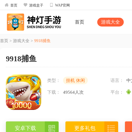



首页
游戏盒子
WAP官网
首页
游戏大全
首页
>
游戏大全
>
9918捕鱼
9918捕鱼
类型：
挂机 休闲
语言：
中
下载：
49564人次
平台：


安卓下载
更多礼包