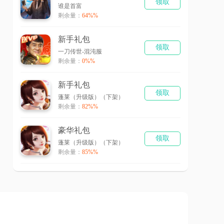
领取
谁是首富
剩余量：
64%%
新手礼包
领取
一刀传世-混沌服
剩余量：
0%%
新手礼包
领取
蓬莱（升级版）（下架）
剩余量：
82%%
豪华礼包
领取
蓬莱（升级版）（下架）
剩余量：
85%%