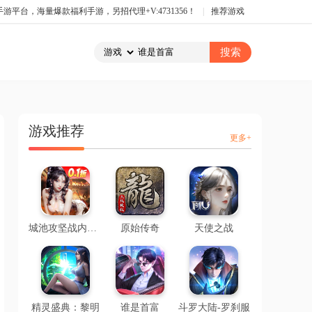
平台，海量爆款福利手游，另招代理+V:4731356！
|
推荐游戏
游戏推荐
更多+
城池攻坚战内置0.1折
原始传奇
天使之战
精灵盛典：黎明
谁是首富
斗罗大陆-罗刹服