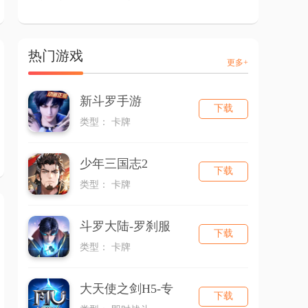
热门游戏
更多+
新斗罗手游
下载
类型： 卡牌
少年三国志2
下载
类型： 卡牌
斗罗大陆-罗刹服
下载
类型： 卡牌
大天使之剑H5-专
下载