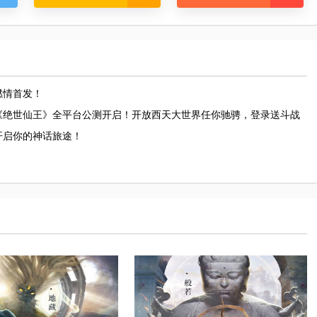
燃情首发！
游《绝世仙王》全平台公测开启！开放西天大世界任你驰骋，登录送斗战
开启你的神话旅途！