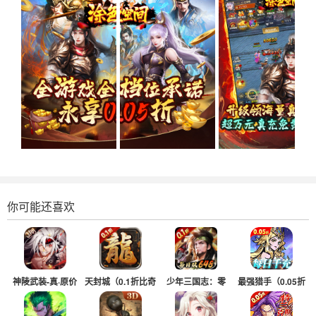
你可能还喜欢
神陵武装-真·原价
天封城（0.1折比奇
少年三国志：零
最强猎手（0.05折
0.1折
老兵）
（0.1折版）
黑悟空送千充）