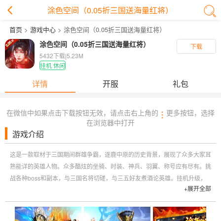
涂色空间（0.05折三国送海量红将）
首页
>
游戏中心
> 涂色空间（0.05折三国送海量红将）
涂色空间（0.05折三国送海量红将）
下载
5432下载
|
5.23M
挂机 休闲
详情
开服
礼包
在微信中如果点击下载按钮无效，请点击右上角的
更多按钮，选择
在浏览器中打开
游戏介绍
这是一款取材于三国期间群雄争霸，逐鹿中原的历史背景，展现了众多大家耳
熟能详的英雄人物。众多酷炫的坐骑、时装、神兵、羽翼、称号应有尽有。挑
战各种boss和副本，与三国名将切磋，与三五好友煮酒论英雄。挂机升级，
+展开全部
畅爽打怪！激情城战、热血国战，等你来称王！